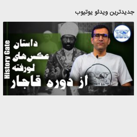
جدیدترین ویدئو یوتیوب
د
ع
ل
د
4