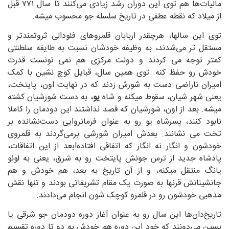
مالیات‌ها هم توی این دوران رشد زیادی می‌کنند تا سال ۷۷۱ قبل
از میلاد که نقطه عطفی در تاریخ سلسله جو محسوب میشه.
توی این سالها، هرچقدر اربابان قلمروهای فئودالی ثروتمندتر و
مستقل تر می‌شدند، به وظیفه خودشان نسبت به طایفه سلطنتی
کمتر توجه می کردند و دولت مرکزی هم نمی تونست قدرت
خودش رو حفظ کنه. توی همین سال، قبایل کوچ نشین با کمک
امیران ناراضی دست به شورش زدند که در نهایت اون، پایتخت،
یعنی شهر شیان، سقوط میکنه و شاه
یو
، به دست شورشیان کشته
میشه. بعد از اون، شورشیان که قصد نداشتند این دودمان را کاملا
نابود کنند، پسرشاه یو رو به عنوان فرمانروایی دست‌نشانده بر
تخت می نشانند. بعدش امیران شورشی برمی‌گردند به قلمروی
خودشون و انگار نه انگار که اتفاقی افتاده!بعد از این اتفاقات،
پادشاه جدید از ترس جونش پایتخت رو به شرق، یعنی به لوئو
یانگ منتقل میکنه، و از آن تاریخ به بعد، هم خودش و هم
جانشینانش قرنها به صورت یک مقام تشریفاتی بودند و تنها نقش
مذهبی خودشون رو در قلمرو کوچک شون انجام می‌دادند.
تاریخ‌دان‌ها این سال رو به عنوان آغاز دوره دودمان جو شرقی یا
پسین می‌دونند که خود این دوره هم خودش به دو تا دوره تقسیم