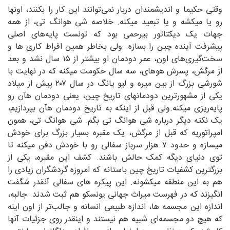
وقتی حکیما و اندیشمندان دربار نمی‌توانند این کار را بکنند، اونها
رو یا میکشه و یا تبعید میکنه. خلاصه شی هوانگ تی، از همه
جهات یک دیکتاتور بیرحمی بود که تونست پایه‌های اصلی
پیشرفت آینده چین را بسازه. ولی بخاطر همین افراط کاری ها و
سخت‌گیری‌های اون، عمر دودمان او بیشتر از ۱۵ سال نشد و بعد
از مرگش، پسرش هوهای، سه سال حکومت میکنه که در نهایت با
شورشی بزرگ از بین میره و لیو یانگ در سال ۲۰۷ پیش از میلاد
یکی از مشهورترین دودمانهای تاریخ چین، یعنی دودمان هآن رو
پایه‌ریزی میکنه.ولی قبل از اینکه به تاریخ دودمان هآن بپردازیم،
یک نکته دیگر درباره شی هوانگ تی بگم. شی هوانگ تی، همون
امپراتوریه که قبل از مرگش، یک مقبره بسیار بزرگ برای خودش
میسازه و حدود ۷ هزار سرباز سفالی رو با خودش دفن میکنه تا
توی دنیای دیگه کمک حالش باشند. کشف این مقبره، یکی از
بزرگترین کشفیات تاریخ چین باستانه که امروزه گردشگران زیادی را
هم به این منطقه میکشونه. این پیکره های سفالی آنقدر شگفت
انگیزند که در فهرست میراث جهانی یونسکو هم ثبت شدند. جالبه،
اندازه این مجسمه ها، اندازه طبیعی انسانه و جالب‌تر از اون اینه
که هیچ دو مجسمه‌ای شبیه هم نیستند و اینقدر روی جزئیات آنها