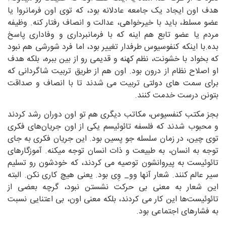
هدف اون ایجاد یک جامعه عادلانه بود، که توی اون فرمانروا یا
عضو مسلط، باید با خیرخواهی، عدالت و انصاف رفتار کنه. وظیفه
مردم یا عضو تابع هم اینه که با فرمانبرداری و وفاداری پاسخ
بده.با اینکه کنفوسیوس طرفدار تغییر بود، اما فرد شورشی هم نبود
که بخواد با خشونت، نظم کهنه و قدیمی رو از بین ببره، بلکه هدف
او اصلاح نظام از درون بود. اون هم از طریق تربیت شاگردانی که
برای سمت های دولتی تربیت می شدند تا با انصاف و صداقت
بتونن درست خدمت کنند.
بجز مکتب کنفسیوس، مکاتب دیگری هم تو اون دوران رشد کردند
و محبوب شدند که فلسفه تائوئیسم یکی از اون جریان‌های فکری
توی چین، در زمان سلسله جو پسین بود. این جریان فکری به جای
توجه به انسان، به طبیعت و ذات انسان توجه میکنه. آموزگارهای
تائوئیست به پیروانشون توصیه می کردند، که خودشون رو تسلیم
سیر عالم کنند. شعار آنها وو_ وِی بود. یعنی هیچ کاری نکن. البته
این شعار به معنی بی حرکت نشستن نبود، گرچه بعضی از
تائوئیست‌ها این کار می کردند، بلکه معنی اون، بی اعتنایی نسبت
به فشارهای اجتماعی بود.