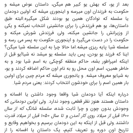
بعد از یو، که بهش یو کبیر هم میگن، داستان عوض میشه و
حکومت به فرزندان اون میرسه و اینجوری میشه که اولین دودمان
یا سلسله که نوادگان همین یو بودند شکل میگیره.البته طبق
داستان‌ها، یو هم فرزندش را برای جانشینی انتخاب نمیکنه و یکی
از وزیرانش را جانشین میکنه، ولی فرزندش شورش میکنه و
حکومت را در دست می‌گیرد و اینجوری حکومت به پسر می رسه و
سلسله شیا پایه ریزی میشه.اما حالا چرا به این سلسله شیا میگن؟
اینا که فرزند یو بودن، پس باید سلسله یو میشد نه شیا!یو قبل از
اینکه امپراطور بشه، حاکم منطقه کوچکی به اسم شیا بود و به
خاطر همین، اسم اون محل رو به نام اون حاکم اضافه کردند و یو،
به شیایو معروف میشه. و یانجوری میشه که مردم چین برای اولین
بار همین اسم را برای خودشون انتخاب کردند: یعنی مردم شیا.
درباره اینکه آیا دودمان شیا واقعا وجود داشتن یا افسانه و
داستان هستند هنوز نظر قطعی وجود ندارد. ولی
اولین دودمانی
که
وجودش بدون چون و چرا ثابت شده،
سلسله شانگِ که از سال
۱۶۰۰ قبل از میلاد روی کار آمدن و تا سال ۱۰۵۰ قبل از میلاد قدرت
داشتند
.ولی قبل از اینکه به این دودمان برسیم و بخواهیم وقایع و
تاریخ اون دوره رو تعریف کنیم، یک داستان یا افسانه را از