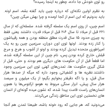
رو توی خودش جا داده، چطور به اینجا رسیده؟
به نظرم اولین نکته‌ای که درباره چین باید گفته بشه، اسم اونه.
باید بدونیم که این اسم از کجا اومده و چرا بهش میگن چین؟
اسم چین، از روی اسم یک سلسله گرفته شده. سلسله‌ای که از سال
۲۲۱ قبل از میلاد تا سال ۲۰۶ قبل از میلاد قدرت داشتند یعنی فقط
یه چیزی حدود ۱۵ سال قدرت مطلق منطقه بودن و همه رقیباشون
را کنار زده بودند. اونها توی اون دوران، سرزمین چین رو به یک
امپراطوری متحده تبدیل کرده بودند و اونو از آشوب و هرج و مرج
قبلش خارج کرده بودن.پس، نام چین از این سلسله گرفته شده،
اما قطعاً قبل از آن حکومت های دیگری هم بودند و حتی، قبل از
شکل گیری حکومت ها، تمدن‌های کهنی توی این سرزمین وجود
داشتند.نظریه ها و کشفیاتی وجود داره که میگه از صدها هزار
سال قبل، و یا اگه دقیقتر بخوایم بگیم؛ از یک میلیون و سیصد
هزار سال پیش، ابزار سنگی مربوط به هومو ارکتوس‌ها یا همون
انسان‌های راست قامت پیدا شده، که نشون میده گونه‌ای از انسان
های نخستین توی این مناطق زندگی می‌کردند.
می‌دونید که، هر جایی که رود خونه باشه، طبیعتا تمدن هم آنجا