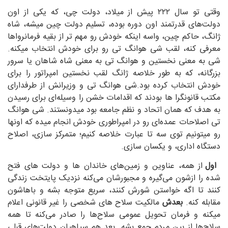
وقتی تو سال ۲۲۲ پیش از میلاد، دولت چی، که یکی از اون
دولت‌های قدرتمند اون دوره بوده، تسلیم دولت چین میشه، شاه
ژانگ، حاکم چین، واسه اینکه خودش رو مهم تر از بقیه فرمانرواها
معرفی کنه، لقب شی هوانگ تی رو برای خودش انتخاب میکنه.
شی به معنی نخستین و هوانگ تی به معنی شاه شاهان یا سرور
بزرگانه، که به طور خلاصه ژانگ لقب نخستین امپراتور را برای
خودش انتخاب کرده بود.شی هوانگ تی و وزیرانش از طرفدارای
مکتب قانونگرا ها بودند که اقدامات خشن را وسیله‌ای برای رسیدن
به هدف که همان اتحاد و نظم جامعه بود میدونستند. شی هوانگ
تی اصلاحات عمده‌ای رو در امپراطوری خودش انجام میده که اونها
رو میتونیم توی سه تا عبارت خلاصه کنیم؛ متمرکز سازی، اصلاح
دستگاه اداری، و یکسان سازی.
اول
از همه، عناوین و زمین‌های خاندان ها و دولت های فتح
شده را ازشون می‌گیره و مجبورشان می‌کنه نزدیک پایتخت زندگی
کنند تا اگه خواستن شورش کنند، سریع متوجه بشه و باهاشون
مقابله کنه.
بعدش
مالکیت سلاح های شخصی را غیر قانونی اعلام
میکنه و فرمان تحویل عمومی سلاح‌ها را صادر می‌کنه تا همه
سلاح‌ها از بین مردم جمع بشه. بعد هم سپاهیان دولت‌های قبلی