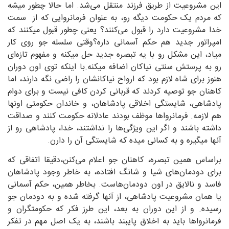
این مشروعیت از طریق فرزند منتقل می‌شد. اما حالا چطور میشه
که مردم یک حکومت دیگه رو، به عنوان فرمانروایی که از سمت
خدا مشروعیت دارد را قبول می‌کنند؟ یعنی چطور قبول میکنند که
امپراتور جدید هم حکم آسمانی داره؟وقتی سلسله جو روی کار
میاد، این مشکل رو با یه تبصره جدید حل میکنه و مفهوم تازه‌ای
رو به پرستش سنتی نیاکان اضافه میکنه.با اینکه توی اون دوران
هنوز برای شاه لازم بود که ارواح نیاکانشان را راضی نگه دارند، اما
کاهنان جو توصیه کردند که قربانی کردن کافی نیست و برای دوام
پادشاهی، شایستگی اخلاقی پادشاهان، و خاندان حکومتی اونها
هم لازمه. فرمانرواها موظف بودند عادلانه حکومت کنند و صداقت
داشته باشند و اگر این ویژگی‌ها را نداشتند، خدا، پادشاهی رو از
آنها میگیره و به کسانی میده که شایستگی آن را دارن.
براساس همین تبصره، کاهنان جو اعلام می‌کنن،دقیقا اتفاقی که
برای دودمان‌های شیا و شانگ افتاده، به خاطر وجود پادشاهان
فاسد و نالایق در اون دودمان‌هاست. بخاطر همین، حکم آسمانی
یا همان مشروعیت پادشاهی، از آنها گرفته شده و به دودمان جو
رسیده. و از این دوران به بعد، این طرز فکر که حکومتگران و
فرمانرواها باید به اخلاق پایبند باشند، به یک اصل مهم در تفکر