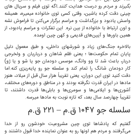
بگیرند و مردم رو درست هدایت کنند.
اگه توی فیلم و سریال های
چینی دقت کرده باشین، وقتی کسی توی خانواده میمیره، همیشه
واسش یادبود و بزرگداشت و مراسم برگزار می‌کنن تا فراموش نشه
و اون ارتباط با خانواده از بین نره. این تفکرات و مراسم یادبود، از
همین باورها و آیین‌های قدیمی و کهن چین اومده.
بالاخره جنگ‌های زیاد و شورشهای داخلی، و طبق معمول دلیل
پایان تمام حکومت‌ها ؛ یعنی ظلم شاهان و درباریان و ولخرجی
دربار، باعث شد تا وو وانگ، موسس دودمان جو یا شو و یا ژو)
کار دودمان شانگ را تمام کند و سلسله جو رو پایه‌ریزی کنه.اما
دقت کنید توی این دوران، یعنی تقریباً هزار سال قبل از میلاد، هنوز
مادها در ایران قدرت نگرفته بودند و در مناطق و دوره‌های مختلف،
آشوری‌ها و ایلامی‌ها و سومری‌ها و بابلی‌ها قدرت داشتند، تا
تقریباً چهارصد سال بعد، که تازه نوبت به مادها میرسه.
سلسله جو ۱۰۴۷ ق.م – ۲۲۱ ق.م
گفتیم که پادشاها توی چین مشروعیت خودشون رو از خدا
می‌گرفتند و مردم هم اونها رو به عنوان نماینده خدا قبول داشتند و