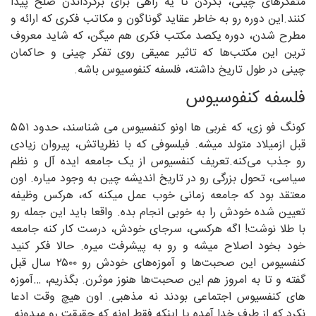
متفکرهای چینی، بگردن تا یه راهی برای برگرداندن صلح پیدا
کنند.این دوره رو به خاطر عقاید گوناگون و مکاتب فکری که ارائه و
مطرح شدن، دوره یکصد مکتب فکری هم میگن، که شاید معروف
ترین این مکتب‌ها که تاثیر عمیقی روی تفکر چینی و حاکمان
چینی در طول تاریخ داشته، فلسفه کنفوسیوس باشه.
فلسفه کنفوسیوس
کونگ فو زی، که غربی ها اونو کنفسیوس می شناسند، حدود ۵۵۱
قبل ازمیلاد متولد میشه. فیلسوفی که با نظریاتش، پیروان زیادی
رو جذب می‌کنه.تعریف کنفسیوس از یک جامعه ایده آل و نظم
سیاسی، تحول بزرگی رو در تاریخ اندیشه چین به وجود میاره. اون
معتقد بود که جامعه زمانی خوب عمل میکنه که، هرکس وظیفه
تعیین شده خودش را به خوبی انجام بده. واقعا باید این جمله رو
با طلا نوشت! اگه هرکسی، سرجای خودش، درست کار کنه جامعه
خود بخود اصلاح میشه و رو به پیشرفت میره. حالا فکر کنید
کنفسیوس این صحبت‌ها و آموزه‌های خودش رو ۲۵۰۰ سال قبل
گفته و تا به امروز هم این صحبت‌ها هنوز موثرن. بگذریم، …آموزه
های کنفسیوس اجتماعی بودند نه مذهبی. اون هیچ وقت ادعا
نکرد که از طرف خدا آمده یا اینکه فقط اونه که حقیقت رو میدونه.