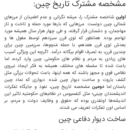
مشخصه مشترک تاریخ چین:
اولین
شاخصه مشترک را، میشه نگرانی و عدم اطمینان از مرزهای
شمالی چین دونست. مرزهایی که بارها مورد حمله و تاخت و تاز
مهاجمان، و دشمنان قرار گرفته، و طی چهار هزار سال همیشه مورد
تهاجم بوده. همانطور که توی قرن سیزدهم توسط مغول ها و
بعدش توی قرن هفدهم، با حمله مَنچوها، سرزمین چین برای
چندین قرن، به تصرف اقوام بیگانه درآمد. اگرچه این ویژگی آسیب
های زیادی به مردم و نظام های حکومتی چین وارد کرده، اما
باعث شده تا سلسله های مختلف همیشه به فکر ایجاد نیروی
نظامی قوی و مجهز باشند که همه اینها، باعث تحولات بزرگی مثل
کشف باروت و ساخت دیوار چین شده. دیواری که نماد چین
باستان.اما
دومین
مشخصه تاریخ چین، نفوذ و جایگاه تفکرات
اندیشمندان چینی؛ مثل کنفسیوس در نظام‌های حکومتیه.تاثیر این
اندیشه‌ها اونقدری بوده که حقوق و وظایف دولت و مردم، بر
اساس اون تفکرات تعریف می شدند.
ساخت دیوار دفاعی چین