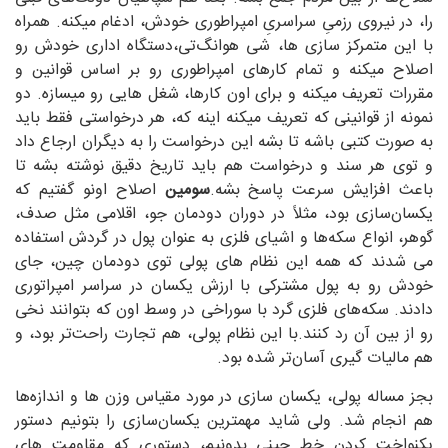
را، در نیروی رزمیِ سراسریِ امپراطوری خودش، ادغام میکنه. همراه
با این متمرکز سازی ها، شی هوانگ‌تی،دستگاه اداری خودش رو
اصلاح میکنه و تمام کارهای امپراطوری رو بر اساس قوانین و
مقررات تعریف میکنه و برای اون کارها، شغل هایی رو میسازه. دو
نمونه از قوانینی که تعریف میکنه اینه که، هر درخواستی فقط باید
به صورت کتبی باشه تا بشه این درخواست را به دیگران ارجاع داد
و توی هر سند و درخواست هم باید تاریخ دقیق نوشته بشه تا
باعث افزایش سرعت پاسخ بشه.
سومین
اصلاح اونو گفتیم که
یکسان‌سازی بود، مثلاً در دوران دودمان جو، اقلامی مثل صدف،
گوهر، انواع سکه‌ها و اشیای فلزی به عنوان پول در گردش استفاده
می شدند که همه این نظام های پولی توی دودمان چین، جای
خودش رو به پول مشترکی با ارزش یکسان در سراسر امپراتوری
دادند. سکه‌های فلزی گرد با سوراخی در وسط اون که بتوانند نخی
رو از بین آن رد کنند.با این نظام پولی، هم تجارت راحت‌تر بود، و
هم مالیات گیری آسان‌تر شده بود.
بجز مساله پولی، یکسان سازی در مورد مقیاس وزن ها و اندازه‌ها
هم انجام شد. ولی شاید مهمترین یکسان‌سازی را بتونیم دستور
یکنواخت کردن خط چینی بدونیم، دستوری که مقاومت های