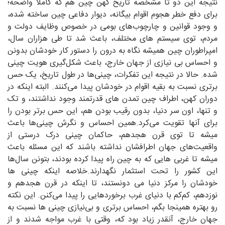
نتیجه این دو تا مشخصه تاریخ کهن چین هم که کاملا واضحه؛
برای دفع خطر هجوم اقوام بیگانه، دیوار دفاعی چین ساخته شده،
و وجود قوانین و چارچوب‌های بومی در خصوص وظایف دولت و
مردم، توی سیستم های مختلف، باعث شد تا طی هزاران سال،
امپراطوران چین همیشه نگاه به درون را دستور کار خودشان بدونن
و احساس بی نیازی از جهان خارج، باعث شکل‌گیری هویت چینی
شده. حالا در نتیجه این تفکرات، چینی‌ها در طول تاریخ، یک حس
برتری نسبت به بقیه اقوام در خودشان پیدا می‌کنند. البته اینکه در
دوران کهن، اطراف چین تمدن های قدرتمند وجود نداشتند، و تک
و تنها، اون سر دنیا، بدون رقیب بودن هم، این حس برتر بودن را
برای آنها تقویت می‌کرد.همین احساس و نگرش چینی‌ها باعث
میشه تا توی قرن هجدهم، حاکمان چینی درک درستی از
واقعیت‌های جهان اطرافشان نداشته باشند که این مسئله باعث
میشه تا غربی هایی که به چین راه پیدا کرده بودند، بتونن سال‌ها
این کشور را تحت استثمار نگهدارند.خلاصه اینکه چینی ها
خودشان را مرکز دنیا می دونستند، تا اینکه در قرن هجدهم و
نوزدهم، کم‌کم با دنیای غرب برخوردهایی را پیدا می‌کنن. این نکته
رو بهتره همینجا بگم، احساس برتری و بی‌نیازی چینی ها نسبت به
جهان خارج، آنقدر زیاد بود که، وقتی با غرب مواجه شدند و از