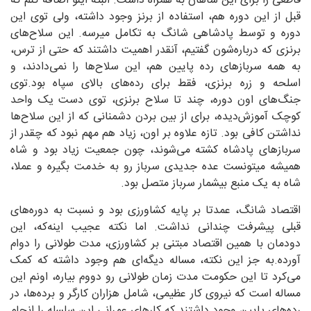
قاطعی را برای این شاهان به همراه داشت. البته اینو اضافه کنم که
قبل از این دوره هم، استفاده از برنز وجود داشته، ولی توی این
دوره و توسط پادشاهی شانگ به تکامل میرسه. این سلاح‌های
برنزی که درباره‌شون گفتیم، آنقدر اهمیت داشتند که حتی از ترس،
به همه سرباز‌های رده پایین هم، این سلاح‌ها را نمی‌دادند، و
اسلحه و زره برنزی، فقط برای رده‌های بالای سپاه بود.توی
جنگ‌های اون دوره، چند تا سلاح برنزی، توی دست یک واحد
کوچک آموزش‌دیده، برای از بین بردن دشمنانی که از این سلاح‌ها
نداشتن کافی بود. تازه علاوه بر اون، زیاد هم مهم نبود که چقدر از
سربازهای پادشاه کشته می‌شوند، چون جمعیت زیاد بود و شاه
همیشه میتونست عده جدیدی سرباز رو به خدمت بگیره و عملا،
شاه به یک منبع بیشمار سرباز متصل بود.
اقتصاد شانگ، عمدتا بر پایه کشاورزی بود و نسبت به دوره‌های
قبلی پیشرفت چندانی نداشت. اما نکته عجیب اینه‌که، این
دودمان با همین اقتصاد مبتنی بر کشاورزی، مدت طولانی را دوام
آورده.به جز این نکته، مساله دیگه‌ای هم وجود داشته که کمک
می‌کرد تا این حکومت مدت زمان طولانی رو دووم بیاره، اونم این
مساله است که نیروی کار عظیمی، شامل هزاران کارگر و برده‌ها، در
رده‌های پایین وجود داشتند که کارهای عمرانی این سلسله را انجام