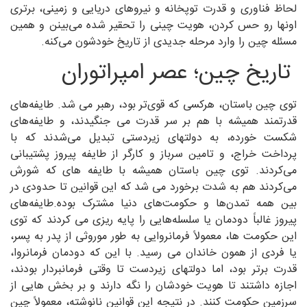
لحاظ فناوری و قدرت توپخانه و نیروهای دریایی و زمینی، برتری
اونها رو حس کردن، هویت چینی را تحقیر شده می‌بینن و همین
مسئله چین را وارد مرحله جدیدی از تاریخ خودشون می‌کنه.
تاریخ چین؛ عصر امپراتوران
توی چین باستان، هرکسی که قوی‌تر بود، رهبر می شد. طایفه‌های
قدرتمند همیشه با هم بر سر قدرت می جنگیدند، و طایفه‌های
شکست خورده، به دولتهای زیردستی تبدیل می‌شدند که با
پرداخت خراج، و تامین سرباز و کارگر از طایفه پیروز پشتیبانی
می‌کردند. توی چین باستان همیشه با طایفه های که شورش
می‌کردند هم به شدت برخورد می شد که این قوانین تا حدودی در
بین همه تمدن‌ها و حکومت‌های دنیا مشترک بوده.طایفه‌های
پیروز غالباً دودمان یا سلسله‌هایی را پایه ریزی می کردند که توی
این حکومت ها، معمولاً فرمانروایی به طور موروثی از پدر به پسر،
یا فردی از همون خاندان می رسید. با این که دودمان فرمانروا،
قدرت برتر بود، اما دولتهای زیردست تا وقتی فرمانبردار بودند،
اجازه داشتند تا هویت خودشان را نگه دارند و بر بخش هایی از
سرزمین حکومت کنند. در نتیجه این قوانین نانوشته، معمولاً چین