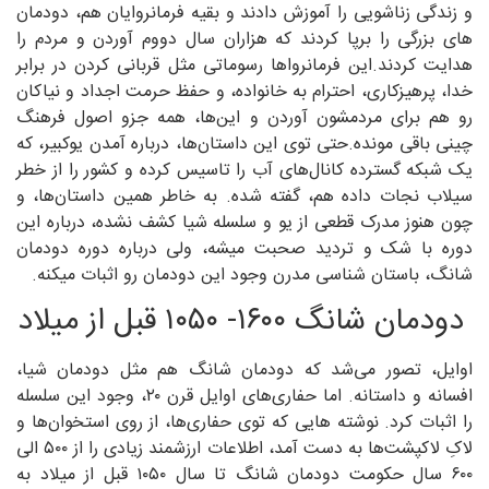
و زندگی زناشویی را آموزش دادند و بقیه فرمانروایان هم، دودمان
های بزرگی را برپا کردند که هزاران سال دووم آوردن و مردم را
هدایت کردند.این فرمانرواها رسوماتی مثل قربانی کردن در برابر
خدا، پرهیزکاری، احترام به خانواده، و حفظ حرمت اجداد و نیاکان
رو هم برای مردمشون آوردن و این‌ها، همه جزو اصول فرهنگ
چینی باقی مونده.حتی توی این داستان‌ها، درباره آمدن یوکبیر، که
یک شبکه گسترده کانال‌های آب را تاسیس کرده و کشور را از خطر
سیلاب نجات داده هم، گفته شده. به خاطر همین داستان‌ها، و
چون هنوز مدرک قطعی از یو و سلسله شیا کشف نشده، درباره این
دوره با شک و تردید صحبت میشه، ولی درباره دوره دودمان
شانگ، باستان شناسی مدرن وجود این دودمان رو اثبات میکنه.
دودمان شانگ ۱۶۰۰- ۱۰۵۰ قبل از میلاد
اوایل، تصور می‌شد که دودمان شانگ هم مثل دودمان شیا،
افسانه و داستانه. اما حفاری‌های اوایل قرن ۲۰، وجود این سلسله
را اثبات کرد. نوشته هایی که توی حفاری‌ها، از روی استخوان‌ها و
لاک‌ِ لاکپشت‌ها به دست آمد، اطلاعات ارزشمند زیادی را از ۵۰۰ الی
۶۰۰ سال حکومت دودمان شانگ تا سال ۱۰۵۰ قبل از میلاد به