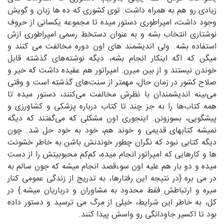
زیادی رو هم به همراه داشت. توی کشوری که ده ها زبان و گویش
وجود داشت، امپراطوری دستور میده تا مجموعه یکسانی از حروف
نوشتاری انتخاب بشه و به عنوان دستخط رسمی امپراطوری ازش
استفاده بشه. ولی اندیشمند های اون دوره مخالفت می کنند و
میگن که اگه اینکار انجام بشه، دیگه نوشته‌های گذشته قابل
خوندن نیستند و از بین میرن. امپراتور هم عقیده داشت که خیر و
صلاح کشور در زمان حال، مهمتر از سنت‌های گذشته است و وقتی
می‌بینه اندیشمندان با نظرش مخالفت می‌کنند، دستور میده تا
همه کتاب‌ها را به جز چند تا کتاب درباره پزشکی و کشاورزی و
پیشگویی، بسوزونن. اینجوری اون مشکلی که می‌گفتند که دیگه
نمیشه کتابهای قدیمی و خوند هم، خود به خود حل شد. چون
دیگه کتابی نبود که نگران چطور خوندنش باشن.به خاطر خشونت
ها و کارهایی که امپراتور انجام میده، کم‌کم محبوبیتش را از دست
میده و دو بار هم علیه اون سوءقصد انجام میشه که جون سالم به
در می بره.{در نتیجه این رفتارها، به تدریج از زندگی عمومی کنار
میره و ارتباطش فقط محدود به مشاوران و درباریان میشه.} در
کل، به خاطر این شرایط، خیلی از مرگ می ترسید و دستور داده
بود تا اکسیر جاودانگی رو واسش پیدا کنند.