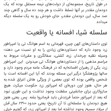
در طول تاریخ، مجموعه‌ای از دولت‌های نیمه مستقل بوده که یک
دودمان مقتدر بر آنها تسلط داشت و هر چند ده سال و گاهی چند
صد سال، این دودمان مقتدر، جای خودش رو به یک سلسله دیگه
میداده.
سلسله شیا، افسانه یا واقعیت
توی داستان‌های کهن چین، قهرمانی به اسم هوانگ تی یا امپراطور
زرد وجود داره که دستاوردهای زیادی را به او نسبت می دهند؛
وسیله نقلیه چرخدار، زره، کشتی، سفالگری و مقررات مربوط به
مراسم مذهبی را از دستاوردهای هوانگ تی میدونن. این امپراطور
زرد، یکی از رهبران افسانه‌ایه که در فرهنگ عامه مردم وجود دارد و
سالها پژوهشگرا درگیر این مسئله بودند که آیا این افسانه است یا
شخص واقعی بوده که توی بعضی از ویژگی هاش اغراق شده.به
هر حال، هنوز اون دوره‌ای که امپراتور زرد حکومت میکرد، هیچ
سازوکاری برای جانشینی سلطنت وجود نداشت و این طوری نبود
که بعد از امپراتور حتماً فرزندش باید فرمانروا بشه. پس یعنی هنوز
هیچ دودمان یا سلسله‌ای تا آن تاریخ؛ یعنی حدود
۲۳۰۰ سال قبل
از میلاد مسیح
وجود نداشته.اما بعد از امپراتور زرد، که گفتیم خیلی