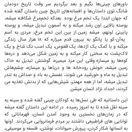
باورهای چینی‌ها بگیم و بعد برگردیم سر وقت تاریخ دودمان
شانگ.توی داستان‌ها و افسانه‌های تاریخ چین باستان گفته شده
که جهان ابتدا یک تخم مرغ بوده. بعدکه تخم‌مرغ شکافته میشه،
پوسته بالایی اون رشد میکنه و به آسمون تبدیل میشه، و پوسته
پایینی اونهم، میشه زمین.از بین این تخم مرغ، مردی به اسم
په‌آن-کو یا پانگو به بیرون قدم میزاره که ۱۸ هزار سال زندگی
میکنه و با کمک یک اژدها، یک ققنوس، یک اسب تک شاخ و یک
لاک‌پشت به سختی کار میکنه و به زمین شکل می‌دهد و دره‌ها
کوه‌ها رو میسازه.وقتی این مرد میمیره، گوشتش تبدیل به خاک
زمین میشه، خونش رودخانه ها و دریاها رو میسازه، چشم‌هاش
تبدیل به ماه و خورشید می شوند، نفسش به باد و صداش به تندر
تبدیل میشه، اما از همه مهمتر، شپش‌هایی که از بدنش تغذیه می
کردند، اجداد نژاد انسان میشن.
این داستانیه که طی نسل‌ها به کودکان چینی گفته شده و سینه به
سینه نقل شده تا به امروز رسیده. در ادامه این داستان گفته میشه
که در زمان‌های نخستین به وجود آمدن انسان، قهرمانانی که
توانایی های فراطبیعی داشتند بر مردم فرمانروایی می‌کردند. اونها
به انسانها شکار کردن، پرورش حیوانات، نوشتن، فلسفه و موسیقی،