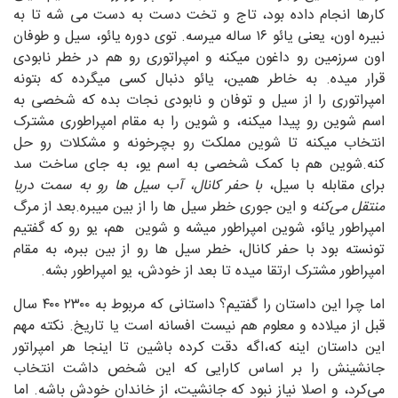
کارها انجام داده بود، تاج و تخت دست به دست می شه تا به
نبیره اون، یعنی یائو ۱۶ ساله میرسه. توی دوره یائو، سیل و طوفان
اون سرزمین رو داغون میکنه و امپراتوری رو هم در خطر نابودی
قرار میده. به خاطر همین، یائو دنبال کسی میگرده که بتونه
امپراتوری را از سیل و توفان و نابودی نجات بده که شخصی به
اسم شوین رو پیدا میکنه، و شوین را به مقام امپراطوری مشترک
انتخاب میکنه تا شوین مملکت رو بچرخونه و مشکلات رو حل
کنه.شوین هم با کمک شخصی به اسم یو، به جای ساخت سد
برای مقابله با سیل،
با حفر کانال، آب سیل ها رو به سمت دریا
منتقل می‌کنه
و این جوری خطر سیل ها را از بین میبره.بعد از مرگ
امپراطور یائو، شوین امپراطور میشه و شوین هم، یو رو که گفتیم
تونسته بود با حفر کانال، خطر سیل ها رو از بین ببره، به مقام
امپراطور مشترک ارتقا میده تا بعد از خودش، یو امپراطور بشه.
اما چرا این داستان را گفتیم؟ داستانی که مربوط به ۲۳۰۰ ۴۰۰ سال
قبل از میلاده و معلوم هم نیست افسانه است یا تاریخ. نکته مهم
این داستان اینه که،اگه دقت کرده باشین تا اینجا هر امپراتور
جانشینش را بر اساس کارایی که این شخص داشت انتخاب
می‌کرد، و اصلا نیاز نبود که جانشیت، از خاندان خودش باشه. اما