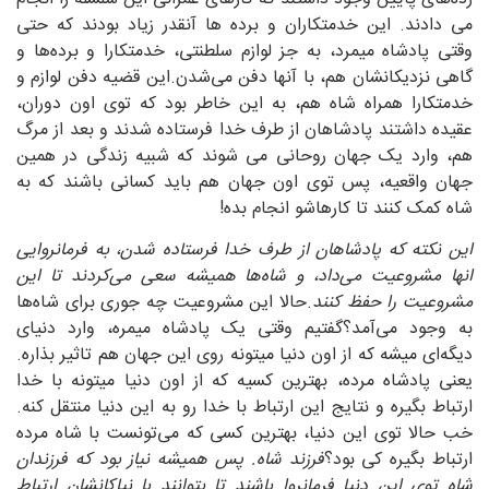
می دادند. این خدمتکاران و برده ها آنقدر زیاد بودند که حتی
وقتی پادشاه میمرد، به جز لوازم سلطنتی، خدمتکارا و برده‌ها و
گاهی نزدیکانشان هم، با آنها دفن می‌شدن.این قضیه دفن لوازم و
خدمتکارا همراه شاه هم، به این خاطر بود که توی اون دوران،
عقیده داشتند پادشاهان از طرف خدا فرستاده شدند و بعد از مرگ
هم، وارد یک جهان روحانی می شوند که شبیه زندگی در همین
جهان واقعیه، پس توی اون جهان هم باید کسانی باشند که به
شاه کمک کنند تا کارهاشو انجام بده!
این نکته که پادشاهان از طرف خدا فرستاده شدن، به فرمانروایی
انها مشروعیت می‌داد، و شاه‌ها همیشه سعی می‌کردند تا این
مشروعیت را حفظ کنند
.حالا این مشروعیت چه جوری برای شا‌ه‌ها
به وجود می‌آمد؟گفتیم وقتی یک پادشاه میمره، وارد دنیای
دیگه‌ای میشه که از اون دنیا میتونه روی این جهان هم تاثیر بذاره.
یعنی پادشاه مرده، بهترین کسیه که از اون دنیا میتونه با خدا
ارتباط بگیره و نتایج این ارتباط با خدا رو به این دنیا منتقل کنه.
خب حالا توی این دنیا، بهترین کسی که می‌تونست با شاه مرده
ارتباط بگیره کی بود؟
فرزند شاه. پس همیشه نیاز بود که فرزندان
شاه توی این دنیا فرمانروا باشند تا بتوانند با نیاکانشان ارتباط