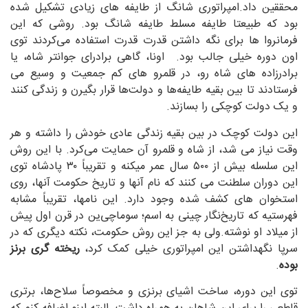
محققین داد.امپراتوری شانگ از طایفه های زیادی تشکیل شده
بود که طبیعتا طایفه مسلط طایفه شانگ بود. روشی که این
فرمانروا ها برای نگه داشتن قدرت قدرت استفاده می‌کردند توی
اون دوره خیلی جالب بود. اونا، گاهی برادرای جوانتر شاه، یا
برادرزاده های شاه رو، در قلمرو های کم جمعیت و وسیع می
فرستادند تا بین بقیه طایفه‌ها و دولت‌ها قرار بگیرن و زندگی کنند
و یک دولت کوچکی را بسازند.
این دولت کوچک در بین بقیه زندگی عادی خودش را داشته و هر
وقت نیاز می شد، از شاه و قلمرو آن حمایت می‌کرد. با این روش
این سلسله بیش از ۵۰۰ سال عمر میکنه و تقریباً ۳۰ پادشاه توی
این دوران سلطنت می کنند که نام آنها و تاریخ حکومت آنها، روی
استخوان های کشف شده وجود دارد. این نامها، تقریباً مشابه
فهرستیه که تاریخ‌نگار چینی به اسم؛ سوماچی‌ین در قرن اول پیش
از میلاد او نوشته.ولی به جز این روش حکومت، نکته دیگری که در
سرپا نگهداشتن این امپراتوری خیلی کمک کرد،
ریخته گری برنز
بوده
.
توی این دوره، ساخت اشیای برنزی و مخصوصاً سلاح‌ها، برتری