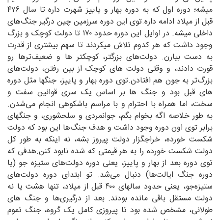
میشه؛ دوره اول که به دوره بهار و پاییز شهرت داره تا سال ۴۷۶
قبل از میلاد ادامه داره.توی این دوره سرزمین چین درگیر جنگ‌های
داخلی میشه. در اوایل این دوره حدود ۱۷۰ تا دولت کوچک و بزرگ
وجود داشت که هر کدوم تلاش میکردند تا سهم بیشتری از قدرت
به دست بیارن. دولت‌های بزرگتر، کوچکتر ها و ضعیف‌ترها رو
قورت دادند، و وقتی دولت های کوچک از بین رفتن، دولت‌های
بزرگ‌تر به جون هم افتادن.توی دوره بهار و پاییز، جنگها مثل دوره
های قبل بود و جنگ ها بر اساس یک سری قوانین سفت و
سخت، اما همراه با احترام و با مراسم باشکوهی انجام می‌شدن.
به طور خلاصه اگه بخوام بگم، جوانمردی و سلحشوری، و جنگهای
برابر توی اون دوره وجود داشت و هدف جنگ‌ها این بود که دولت
شکست خورده، خراجگزار دولت پیروز بشه، نه اینکه به طور کل
دولت شکست خورده را به هر قیمتی که شده نابود کنن.هدفی که
توی دوره بعد از بهار و پاییز، یعنی دوره دولت‌های ستیزه جو (یا
دوره جنگ ایالت‌ها) دنبال می‌شد. تو ابتدای دوره دولت‌های
ستیزه‌جو، یعنی حدود سالهای ۴۰۰ قبل از میلاد، تنها هشت یا نه
دولت مستقل باقی مانده بودند. بعد از درگیری‌ها و جنگ های
طولانی، مشخص شده بود تا پیروزی کامل یک گروه، جنگ تموم