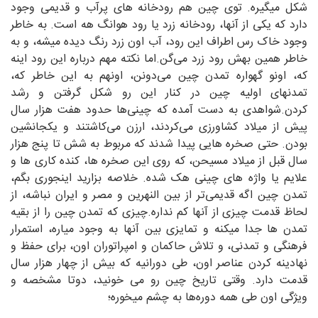
شکل میگیره. توی چین هم رودخانه های پرآب و قدیمی وجود
دارد که یکی از آنها، رودخانه زرد یا رود هوانگ هه است. به خاطر
وجود خاک رس اطراف این رود، آب اون زرد رنگ دیده میشه، و به
خاطر همین بهش رود زرد می‌گن.اما نکته مهم درباره این رود اینه
که، اونو گهواره تمدن چین می‌دونن، اونهم به این خاطر که،
تمدنهای اولیه چین در کنار این رو شکل گرفتن و رشد
کردن.شواهدی به دست آمده که چینی‌ها حدود هفت هزار سال
پیش از میلاد کشاورزی می‌کردند، ارزن می‌کاشتند و یکجانشین
بودن. حتی صخره هایی پیدا شدند که مربوط به شش تا پنج هزار
سال قبل از میلاد مسیحن، که روی این صخره ها، کنده کاری ها و
علایم یا واژه های چینی هک شده. خلاصه بزارید اینجوری بگم،
تمدن چین اگه قدیمی‌تر از بین النهرین و مصر و ایران نباشه، از
لحاظ قدمت چیزی از آنها کم نداره.چیزی که تمدن چین را از بقیه
تمدن ها جدا میکنه و تمایزی بین آنها به وجود میاره، استمرار
فرهنگی و تمدنی، و تلاش حاکمان و امپراتوران اون، برای حفظ و
نهادینه کردن عناصر اون، طی دورانیه که بیش از چهار هزار سال
قدمت دارد. وقتی تاریخ چین رو می خونید، دوتا مشخصه و
ویژگی اون طی همه دوره‌ها به چشم میخوره؛