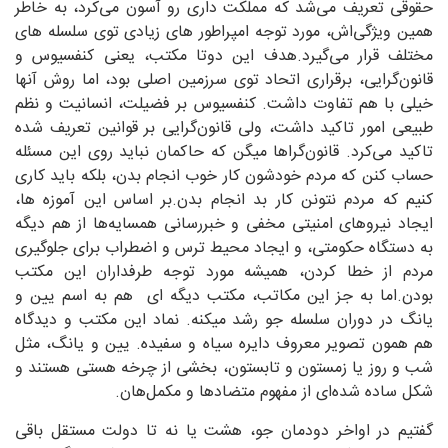
حقوقی تعریف می‌شد که مملکت داری رو آسون می‌کرد، به خاطر
همین ویژگی‌اش، مورد توجه امپراطور های زیادی توی سلسله های
مختلف قرار می‌گیرد.هدف این دوتا مکتب، یعنی کنفسیوس و
قانون‌گرایی، برقراری اتحاد توی سرزمین اصلی بود، اما روش آنها
خیلی با هم تفاوت داشت. کنفسیوس بر فضیلت، انسانیت و نظم
طبیعی امور تاکید داشت، ولی قانون‌گرایی بر قوانین تعریف شده
تاکید می‌کرد. قانون‌گراها میگن که حاکمان نباید روی این مسئله
حساب کنن که مردم خودشون کار خوب انجام بدن، بلکه باید کاری
کنیم که مردم نتونن کار بد انجام بدن.بر اساس این آموزه ها،
ایجاد نیروهای امنیتی مخفی و خبررسانی همسایه‌ها از هم دیگه
به دستگاه حکومتی، و ایجاد محیط ترس و اضطراب برای جلوگیری
مردم از خطا کردن، همیشه مورد توجه طرفداران این مکتب
بودن.اما به جز این مکاتب، مکتب دیگه ای هم به اسم یین و
یانگ در دوران سلسله جو رشد میکنه. نماد این مکتب و دیدگاه
هم همون تصویر معروف دایره سیاه و سفیده. یین و یانگ، مثل
شب و روز یا زمستون و تابستون، بخشی از چرخه هستی هستند و
شکل ساده شده‌ای از مفهوم متضادها و مکمل‌هان.
گفتیم در اواخر دودمان جو، هشت یا نه تا دولت مستقل باقی