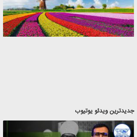
3
جدیدترین ویدئو یوتیوب
د
ع
ل