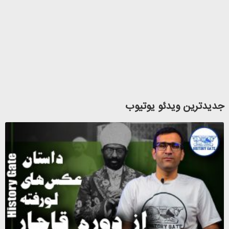
جدیدترین ویدئو یوتیوب
د
ع
ل
د
4